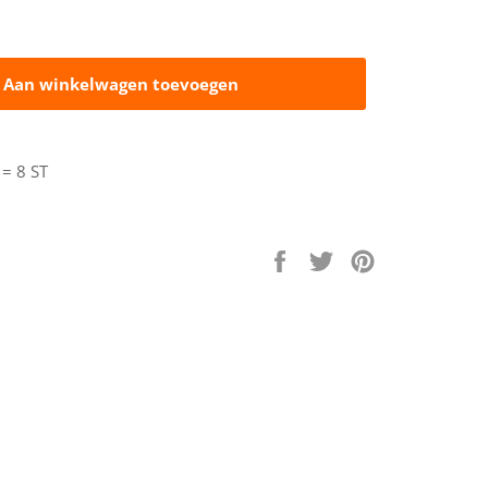
Aan winkelwagen toevoegen
= 8 ST
Delen
Delen
Delen
op
op
op
Facebook
Twitter
Pinterest