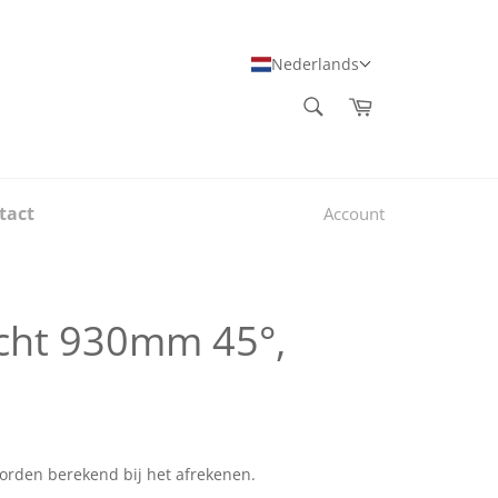
Nederlands
ZOEKEN
Winkelwagen
Zoeken
tact
Account
ocht 930mm 45°,
rden berekend bij het afrekenen.