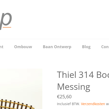
ht
Ombouw
Baan Ontwerp
Blog
Con
Thiel 314 B
Messing
Normale
€25,60
prijs
Inclusief BTW.
Verzendkosten
wo